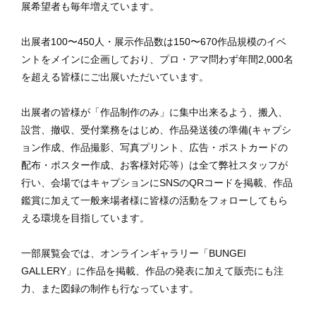
展希望者も毎年増えています。
出展者100〜450人・展示作品数は150〜670作品規模のイベ
ントをメインに企画しており、プロ・アマ問わず年間2,000名
を超える皆様にご出展いただいています。
出展者の皆様が「作品制作のみ」に集中出来るよう、搬入、
設営、撤収、受付業務をはじめ、作品発送後の準備(キャプシ
ョン作成、作品撮影、写真プリント、広告・ポストカードの
配布・ポスター作成、お客様対応等）は全て弊社スタッフが
行い、会場ではキャプションにSNSのQRコードを掲載、作品
鑑賞に加えて一般来場者様に皆様の活動をフォローしてもら
える環境を目指しています。
一部展覧会では、オンラインギャラリー「BUNGEI
GALLERY」に作品を掲載、作品の発表に加えて販売にも注
力、また図録の制作も行なっています。