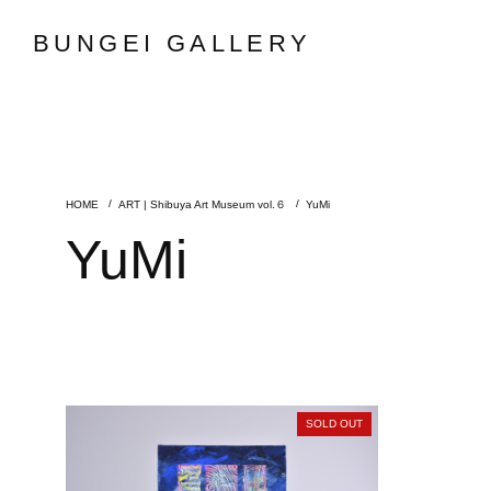
BUNGEI GALLERY
ART | Shibuya Art Museum vol.６
YuMi
YuMi
SOLD OUT