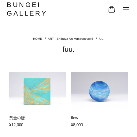
BUNGEI
GALLERY
ART | Shibuya Art Museum vol.5
fuu.
fuu.
黄金の脈
flow
¥12,000
¥8,000