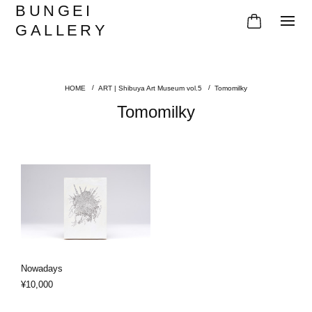
BUNGEI
GALLERY
ART | Shibuya Art Museum vol.5
Tomomilky
Tomomilky
Nowadays
¥10,000