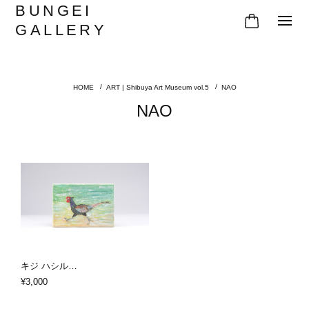
BUNGEI
GALLERY
ART | Shibuya Art Museum vol.5
NAO
NAO
キジ ハシル…
¥3,000