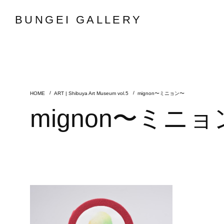
BUNGEI GALLERY
ART | Shibuya Art Museum vol.5
mignon〜ミニョン〜
mignon〜ミニ