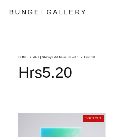
BUNGEI GALLERY
ART | Shibuya Art Museum vol.5
Hrs5.20
Hrs5.20
SOLD OUT