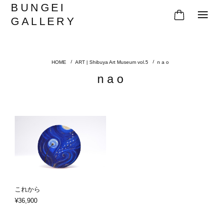
BUNGEI
GALLERY
ART | Shibuya Art Museum vol.5
n a o
n a o
これから
¥36,900