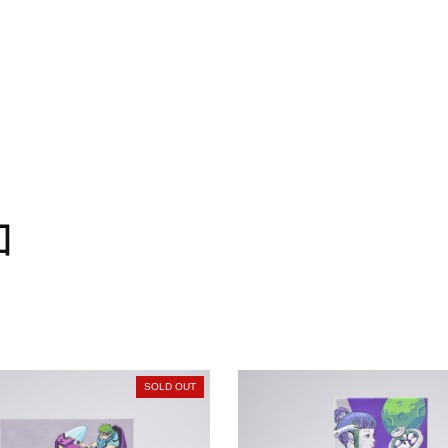
コ
SOLD OUT