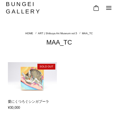
BUNGEI
GALLERY
ART | Shibuya Art Museum vol.5
MAA_TC
MAA_TC
SOLD OUT
愛にくつろぐシンガプーラ
¥30,000