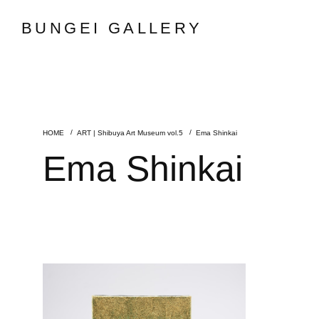
BUNGEI GALLERY
ART | Shibuya Art Museum vol.5
Ema Shinkai
Ema Shinkai