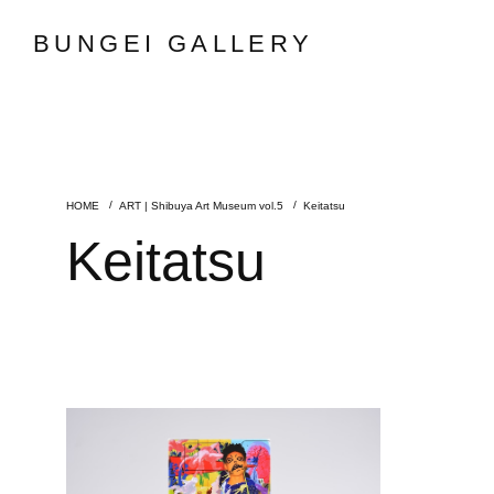
BUNGEI GALLERY
ART | Shibuya Art Museum vol.5
Keitatsu
Keitatsu