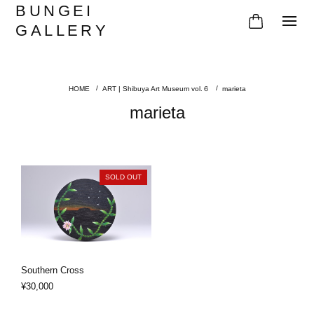
BUNGEI
GALLERY
ART | Shibuya Art Museum vol.６
marieta
marieta
SOLD OUT
Southern Cross
¥30,000