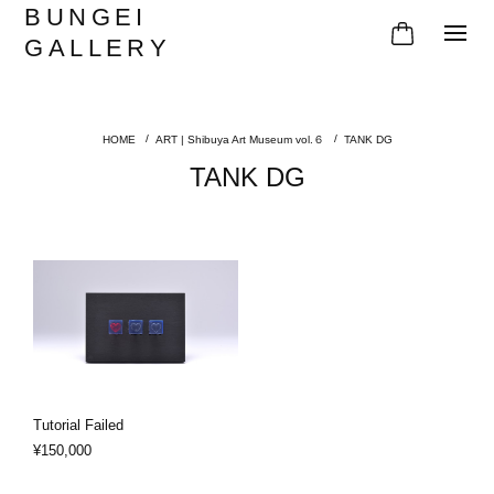
BUNGEI
GALLERY
ART | Shibuya Art Museum vol.６
TANK DG
TANK DG
Tutorial Failed
¥150,000