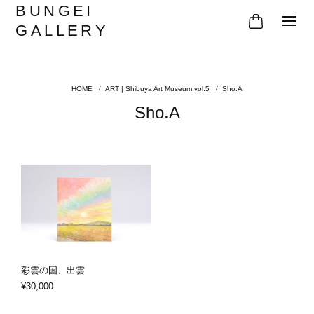
BUNGEI
GALLERY
ART | Shibuya Art Museum vol.5
Sho.A
Sho.A
彩雲の国、出雲
¥30,000