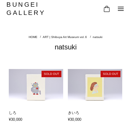
BUNGEI
GALLERY
ART | Shibuya Art Museum vol.６
natsuki
natsuki
SOLD OUT
SOLD OUT
しろ
きいろ
¥30,000
¥30,000