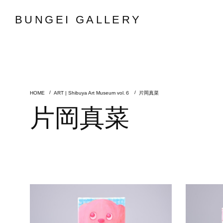
BUNGEI GALLERY
ART | Shibuya Art Museum vol.６
片岡真菜
片岡真菜