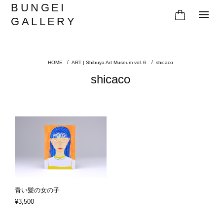
BUNGEI
GALLERY
ART | Shibuya Art Museum vol.６
shicaco
shicaco
青い髪の女の子
¥3,500