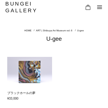
BUNGEI
GALLERY
ART | Shibuya Art Museum vol.６
U-gee
U-gee
ブラックホールの夢
¥33,000