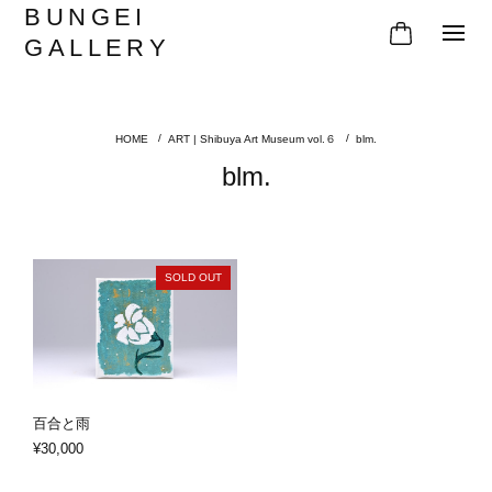
BUNGEI
GALLERY
ART | Shibuya Art Museum vol.６
blm.
blm.
SOLD OUT
百合と雨
¥30,000