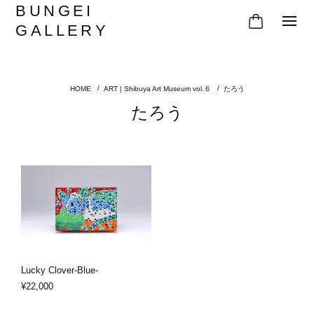
BUNGEI
GALLERY
ART | Shibuya Art Museum vol.６
たろう
たろう
Lucky Clover-Blue-
¥22,000