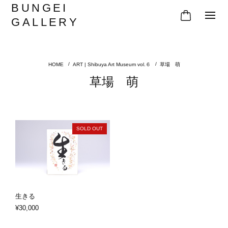
BUNGEI
GALLERY
ART | Shibuya Art Museum vol.６
草場 萌
草場 萌
SOLD OUT
生きる
¥30,000