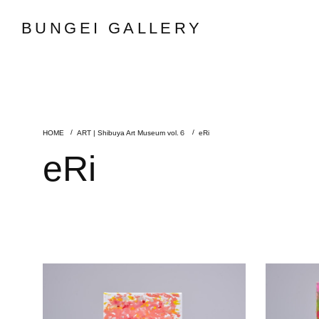
BUNGEI GALLERY
ART | Shibuya Art Museum vol.６
eRi
eRi