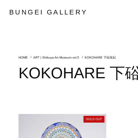
BUNGEI GALLERY
ART | Shibuya Art Museum vol.5
KOKOHARE 下硲友紀
KOKOHARE 下
SOLD OUT