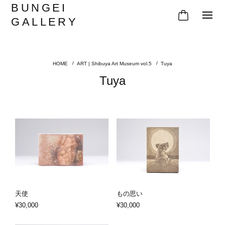
BUNGEI
GALLERY
ART | Shibuya Art Museum vol.5
Tuya
Tuya
天使
もの思い
¥30,000
¥30,000