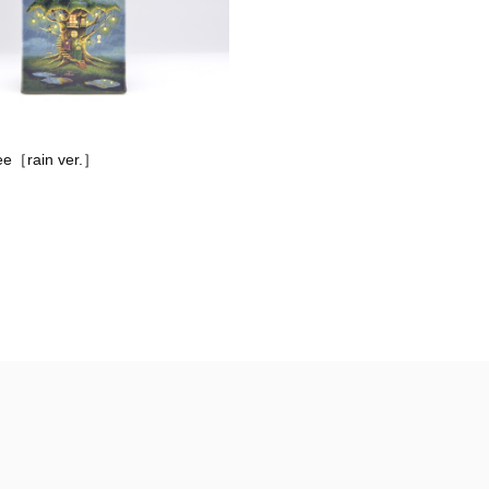
ree［rain ver.］