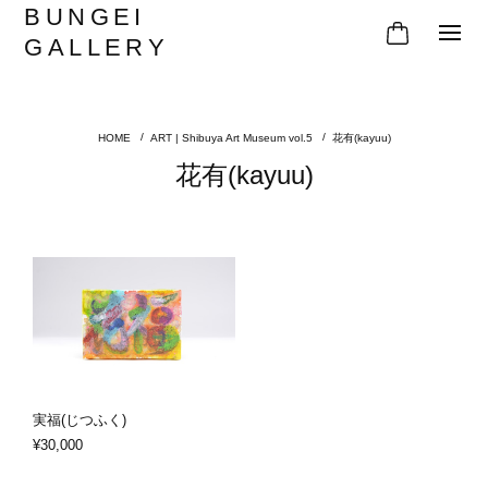
BUNGEI
GALLERY
ART | Shibuya Art Museum vol.5
花有(kayuu)
花有(kayuu)
実福(じつふく)
¥30,000