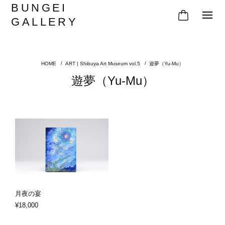
BUNGEI
GALLERY
ART | Shibuya Art Museum vol.5
遊夢（Yu-Mu）
遊夢（Yu-Mu）
月夜の宴
¥18,000