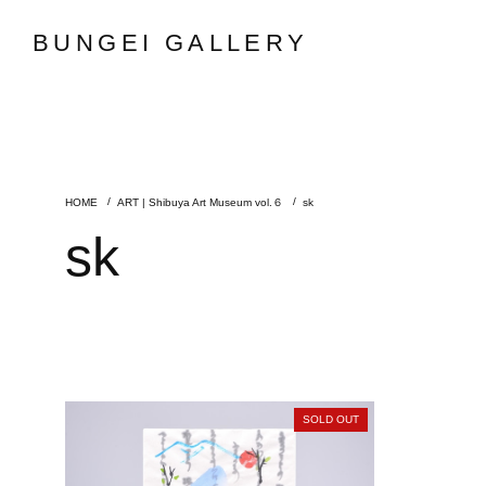
BUNGEI GALLERY
ART | Shibuya Art Museum vol.６
sk
sk
SOLD OUT