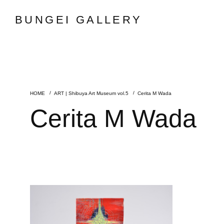
BUNGEI GALLERY
ART | Shibuya Art Museum vol.5
Cerita M Wada
Cerita M Wada