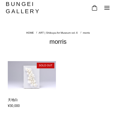
BUNGEI
GALLERY
ART | Shibuya Art Museum vol.６
morris
morris
SOLD OUT
天地白
¥30,000