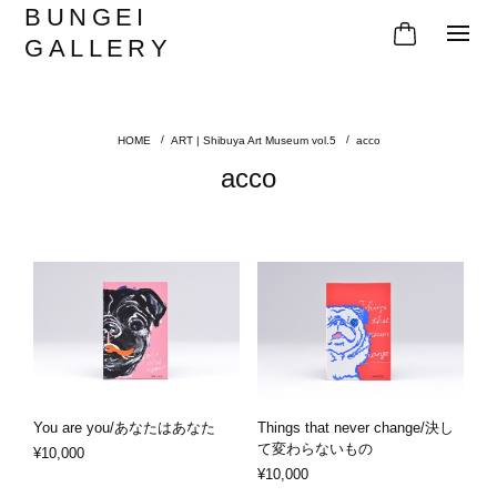
BUNGEI
GALLERY
ART | Shibuya Art Museum vol.5
acco
acco
You are you/あなたはあなた
Things that never change/決し
て変わらないもの
¥10,000
¥10,000