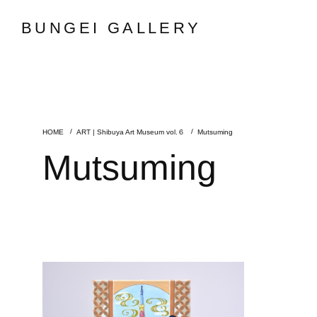
BUNGEI GALLERY
ART | Shibuya Art Museum vol.６
Mutsuming
Mutsuming