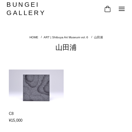
BUNGEI
GALLERY
ART | Shibuya Art Museum vol.６
山田浦
山田浦
C8
¥15,000