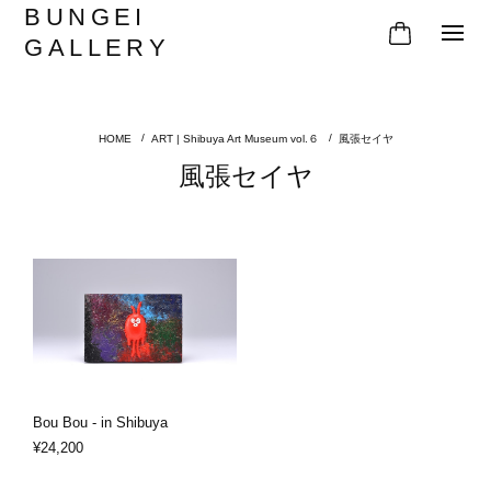
BUNGEI
GALLERY
ART | Shibuya Art Museum vol.６
風張セイヤ
風張セイヤ
Bou Bou - in Shibuya
¥24,200