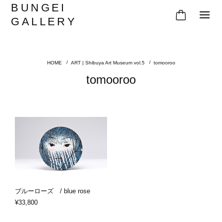
BUNGEI
GALLERY
ART | Shibuya Art Museum vol.5
tomooroo
tomooroo
ブルーローズ / blue rose
¥33,800