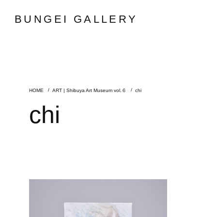
BUNGEI GALLERY
ART | Shibuya Art Museum vol.６
chi
chi