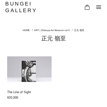
BUNGEI
GALLERY
ART | Shibuya Art Museum vol.5
正元 嶺至
正元 嶺至
The Line of Sight
¥20,000