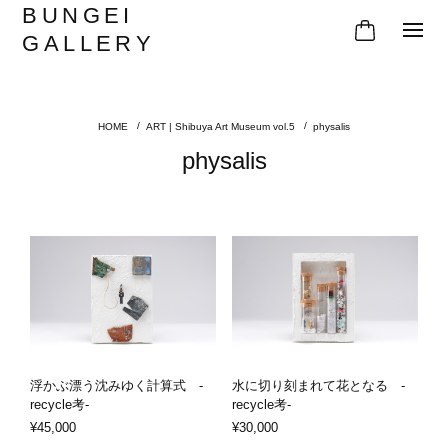
BUNGEI
GALLERY
ART | Shibuya Art Museum vol.5
physalis
physalis
浮かぶ漂う沈みゆく計算式 -
水に切り刻まれて花となる -
recycle考-
recycle考-
¥45,000
¥30,000