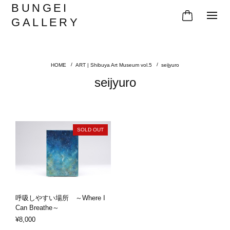
BUNGEI
GALLERY
ART | Shibuya Art Museum vol.5
seijyuro
seijyuro
SOLD OUT
呼吸しやすい場所 ～Where I
Can Breathe～
¥8,000