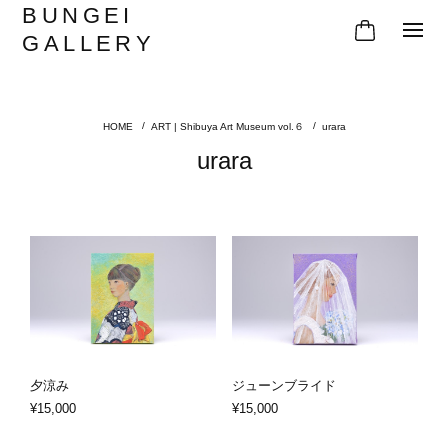
BUNGEI
GALLERY
ART | Shibuya Art Museum vol.６
urara
urara
夕涼み
ジューンブライド
¥15,000
¥15,000