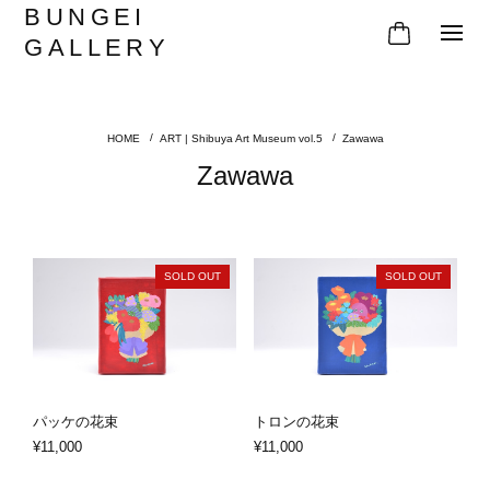
BUNGEI
GALLERY
ART | Shibuya Art Museum vol.5
Zawawa
Zawawa
SOLD OUT
SOLD OUT
パッケの花束
トロンの花束
¥11,000
¥11,000