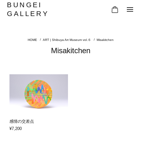
BUNGEI
GALLERY
ART | Shibuya Art Museum vol.６
Misakitchen
Misakitchen
感情の交差点
¥7,200