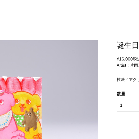
誕生
¥16,000
税
Artist : 
技法／アク
数量