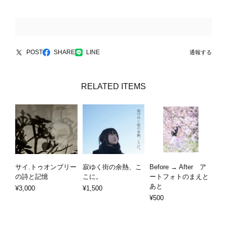
POST
SHARE
LINE
通報する
RELATED ITEMS
サイ.トゥオンブリー
寂ゆく街の余熱、こ
Before → After ア
の詩と記憶
こに。
ートフォトのまえと
あと
¥3,000
¥1,500
¥500