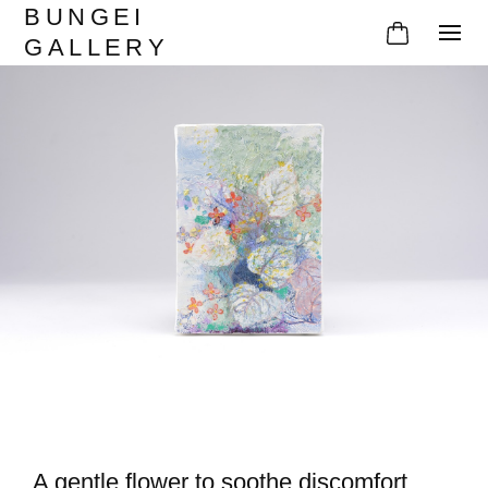
BUNGEI
GALLERY
A gentle flower to soothe discomfort