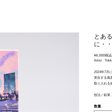
とあ
に・
¥6,000
税
Artist : Tok
2024年7
実在する風
取り入れる
技法／鉛筆、
数量