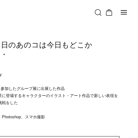
る日のあのコは今日もどこか
・・
込
ky
月に参加したグループ展に出展した作品
景に登場するキャラクターのイラスト・アート作品で新しい表現を
挑戦をした
Photoshop、スマホ撮影