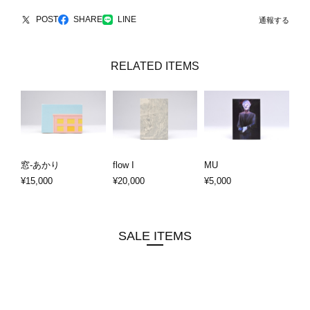
POST
SHARE
LINE
通報する
RELATED ITEMS
窓-あかり
flow I
MU
¥15,000
¥20,000
¥5,000
SALE ITEMS