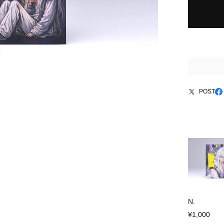
POST
N.
¥1,000