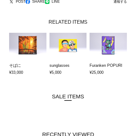
POST
SHARE
LINE
通報する
RELATED ITEMS
そばに
sunglasses
Furanken POPURI
¥33,000
¥5,000
¥25,000
SALE ITEMS
RECENTLY VIEWED